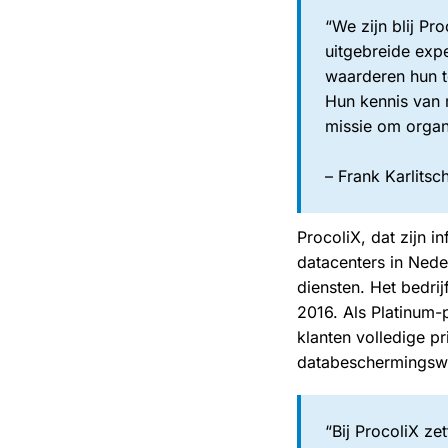
“We zijn blij P
uitgebreide exp
waarderen hun t
Hun kennis van 
missie om organ
– Frank Karlits
ProcoliX, dat zijn i
datacenters in Nede
diensten. Het bedri
2016. Als Platinum-
klanten volledige p
databeschermingsw
“Bij ProcoliX ze