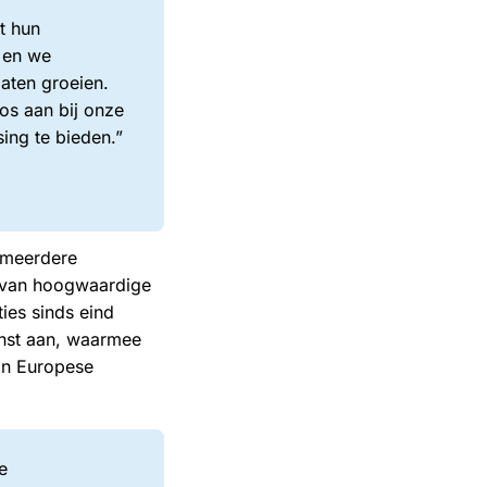
t hun
, en we
aten groeien.
os aan bij onze
ing te bieden.”
t meerdere
n van hoogwaardige
ies sinds eind
enst aan, waarmee
an Europese
e