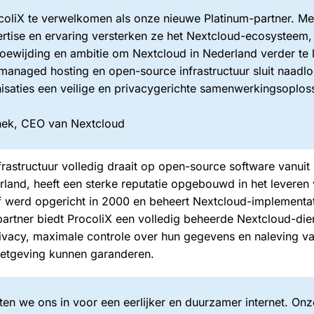
rocoliX te verwelkomen als onze nieuwe Platinum-partner. Me
ertise en ervaring versterken ze het Nextcloud-ecosysteem
oewijding en ambitie om Nextcloud in Nederland verder te l
managed hosting en open-source infrastructuur sluit naadlo
isaties een veilige en privacygerichte samenwerkingsoploss
chek, CEO van Nextcloud
nfrastructuur volledig draait op open-source software vanui
rland, heeft een sterke reputatie opgebouwd in het levere
jf werd opgericht in 2000 en beheert Nextcloud-implementat
partner biedt ProcoliX een volledig beheerde Nextcloud-di
rivacy, maximale controle over hun gegevens en naleving v
etgeving kunnen garanderen.
tten we ons in voor een eerlijker en duurzamer internet. Onz