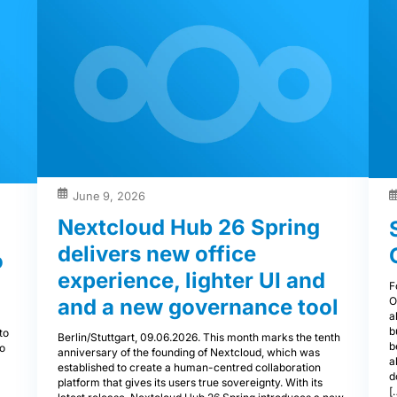
June 9, 2026
Nextcloud Hub 26 Spring
delivers new office
o
experience, lighter UI and
F
O
and a new governance tool
a
a
b
to
Berlin/Stuttgart, 09.06.2026. This month marks the tenth
b
to
anniversary of the founding of Nextcloud, which was
a
established to create a human-centred collaboration
d
platform that gives its users true sovereignty. With its
[