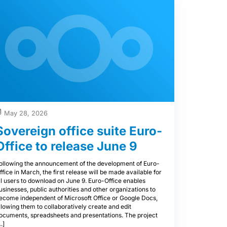
May 28, 2026
Sovereign office suite Euro-
Office to release June 9
ollowing the announcement of the development of Euro-
ffice in March, the first release will be made available for
ll users to download on June 9. Euro-Office enables
usinesses, public authorities and other organizations to
ecome independent of Microsoft Office or Google Docs,
llowing them to collaboratively create and edit
ocuments, spreadsheets and presentations. The project
…]