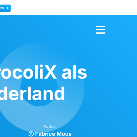
ore
Register now
ocoliX als
ederland
Author
Fabrice Mous