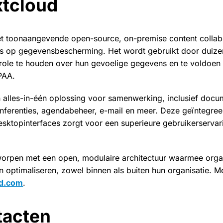
xtcloud
et toonaangevende open-source, on-premise content collab
us op gegevensbescherming. Het wordt gebruikt door duize
role te houden over hun gevoelige gegevens en te voldoen 
PAA.
 alles-in-één oplossing voor samenwerking, inclusief docum
nferenties, agendabeheer, e-mail en meer. Deze geïntegre
esktopinterfaces zorgt voor een superieure gebruikerserva
worpen met een open, modulaire architectuur waarmee organ
 optimaliseren, zowel binnen als buiten hun organisatie. Me
ud.com
.
tacten