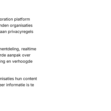
oration platform
nden organisaties
aan privacyregels
entdeling, realtime
erde aanpak over
ring en verhoogde
isaties hun content
er informatie is te