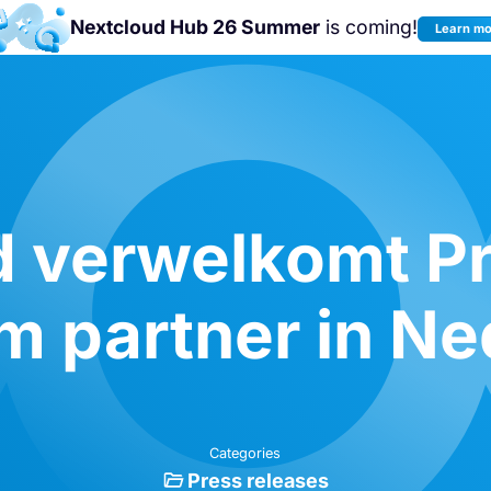
Nextcloud Hub 26 Summer
is coming!
Learn m
Join us at the
Nextcloud Community
Conference 2026!
 verwelkomt Pr
m partner in N
Categories
Press releases