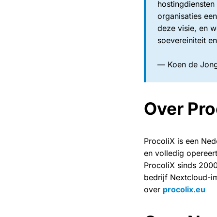
hostingdiensten 
organisaties een
deze visie, en w
soevereiniteit e
— Koen de Jong
Over Pro
ProcoliX is een Ned
en volledig opereer
ProcoliX sinds 200
bedrijf Nextcloud-i
over
procolix.eu