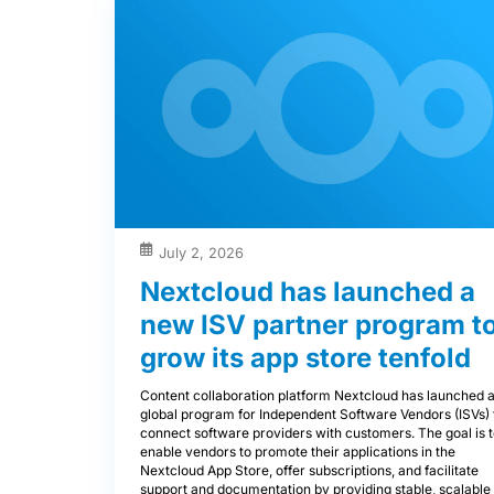
July 2, 2026
Nextcloud has launched a
new ISV partner program t
grow its app store tenfold
Content collaboration platform Nextcloud has launched 
global program for Independent Software Vendors (ISVs) 
connect software providers with customers. The goal is 
enable vendors to promote their applications in the
Nextcloud App Store, offer subscriptions, and facilitate
support and documentation by providing stable, scalable