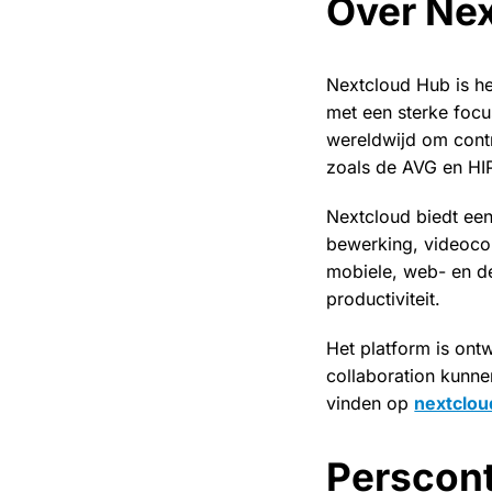
Over Ne
Nextcloud Hub is h
met een sterke foc
wereldwijd om cont
zoals de AVG en HI
Nextcloud biedt een
bewerking, videoco
mobiele, web- en d
productiviteit.
Het platform is ont
collaboration kunnen
vinden op
nextclo
Perscon