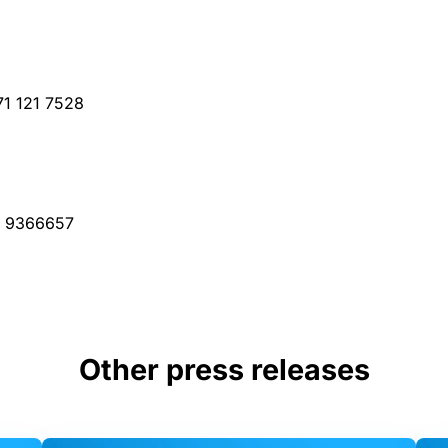
71 121 7528
8 9366657
Other press releases