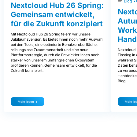
Blog
Nextcloud Hub 26 Spring:
Next
Gemeinsam entwickelt,
Autum
für die Zukunft konzipiert
Work
Mit Nextcloud Hub 26 Spring feiern wir unsere
Hand
Jubiläumsversion. Es bietet Ihnen noch mehr Auswahl
bei den Tools, eine optimierte Benutzeroberfläche,
Nextcloud 
reibungslose Zusammenarbeit und eine neue
Einstieg i
Plattformstrategie, durch die Entwickler:innen noch
während Sie
stärker von unserem umfangreichen Ökosystem
Daten beha
profitieren können. Gemeinsam entwickelt, für die
zu verbess
Zukunft konzipiert.
– entdecke
Blog.
Mehr lesen
Mehr le