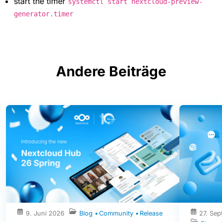
start the timer
systemctl start nextcloud-preview-
generator.timer
Andere Beiträge
9. Juni 2026
Blog
Community
Release
27. Se