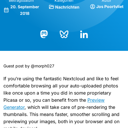
Beitragsdatum
Kategorien
Autor
Jos Poortvliet
20. September
Nachrichten
2018
Bluesky
LinkedIn
Mastodon
Guest post by @morph027
If you’re using the fantastic Nextcloud and like to feel
comfortable browsing all your auto-uploaded photos
like once upon a time you did in some proprietary
Picasa or so, you can benefit from the
Preview
Generator
, which will take care of pre-rendering the
thumbnails. This means faster, smoother scrolling and
previewing your images, both in your browser and on