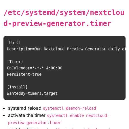
/etc/systemd/system/nextclou
d-preview-generator.timer
[Unit]

Description=Run Nextcloud Preview Generator daily at 
[Timer]

OnCalendar=*-*-* 4:00:00

Persistent=true

[Install]

systemd reload
systemctl daemon-reload
activate the timer
systemctl enable nextcloud-
preview-generator.timer