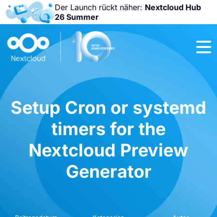
Der Launch rückt näher:
Nextcloud Hub
26 Summer
Nicht
verpassen:
Nextcloud
Community
Conference
2026!
Setup Cron or systemd
timers for the
Nextcloud Preview
Generator