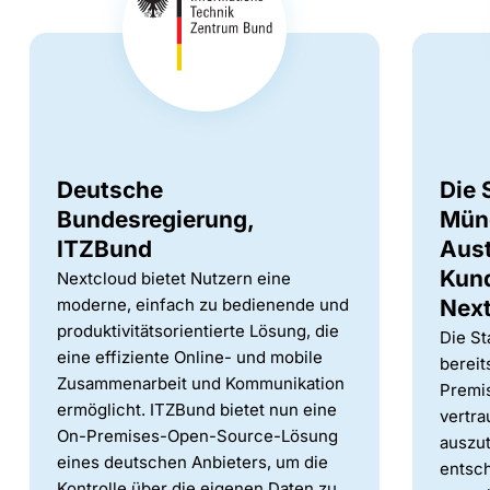
Deutsche
Die 
Bundesregierung,
Münc
ITZBund
Aus
Kun
Nextcloud bietet Nutzern eine
moderne, einfach zu bedienende und
Nex
produktivitätsorientierte Lösung, die
Die S
eine effiziente Online- und mobile
bereit
Zusammenarbeit und Kommunikation
Premi
ermöglicht. ITZBund bietet nun eine
vertra
On-Premises-Open-Source-Lösung
auszut
eines deutschen Anbieters, um die
entsch
Kontrolle über die eigenen Daten zu