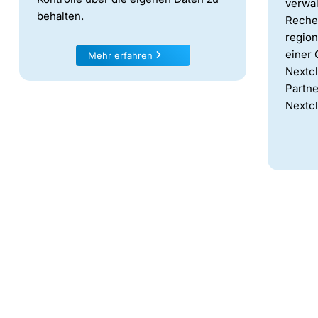
verwal
behalten.
Reche
region
einer 
Mehr erfahren
Nextcl
Partne
Nextc