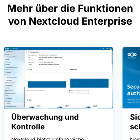
Mehr über die Funktionen
von Nextcloud Enterprise
Überwachung und
Si
Kontrolle
sc
Nextcloud bietet umfangreiche
Next