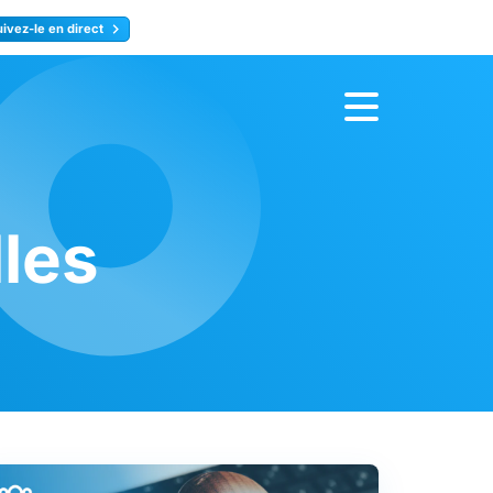
uivez-le en direct
rence
Inscrivez-vous
les