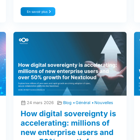
En savoir plus
24 mars 2026
Blog
Général
Nouvelles
How digital sovereignty is
accelerating: millions of
new enterprise users and