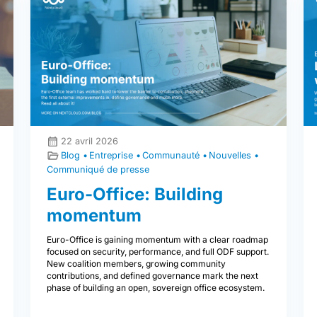
22 avril 2026
Blog
Entreprise
Communauté
Nouvelles
Communiqué de presse
Euro-Office: Building
momentum
Euro-Office is gaining momentum with a clear roadmap
focused on security, performance, and full ODF support.
New coalition members, growing community
contributions, and defined governance mark the next
phase of building an open, sovereign office ecosystem.