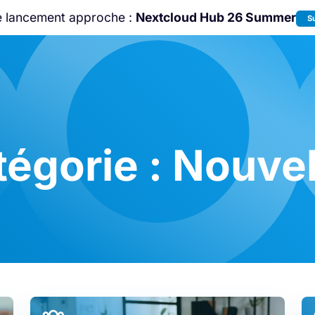
e lancement approche :
Nextcloud Hub 26 Summer
S
Rejoignez-nous à la
Community Confe
2026
!
tégorie :
Nouvel