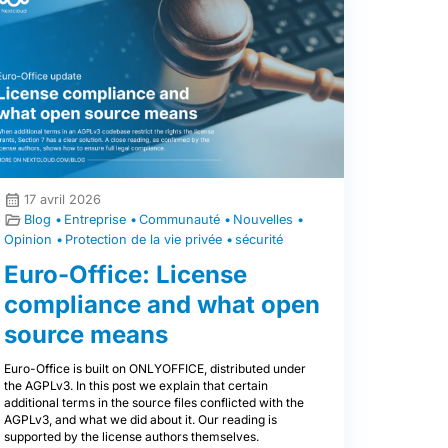
17 avril 2026
Blog
Entreprise
Communauté
Nouvelles
Opinion
Protection de la vie privée
sécurité
Euro-Office: License
compliance and what open
source means
Euro-Office is built on ONLYOFFICE, distributed under
the AGPLv3. In this post we explain that certain
additional terms in the source files conflicted with the
AGPLv3, and what we did about it. Our reading is
supported by the license authors themselves.