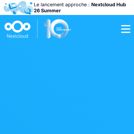
Le lancement approche :
Nextcloud Hub
26 Summer
Rejoignez-nous à la
Community Conference
2026
!