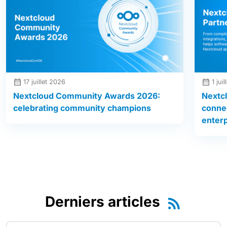
17 juillet 2026
1 jui
Nextcloud Community Awards 2026:
Nextc
celebrating community champions
conne
enter
Derniers articles
Rechercher :