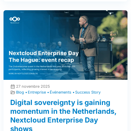
27 novembre 2025
Blog
Entreprise
Événements
Success Story
Digital sovereignty is gaining
momentum in the Netherlands,
Nextcloud Enterprise Day
shows