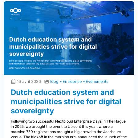
16 avril 2026
Blog
Entreprise
Événements
Dutch education system and
municipalities strive for digital
sovereignty
Following two successful Nextcloud Enterprise Days in The Hague
in 2025, we brought the event to Utrecht this year, where a
massive 750 registrations brought a big crowd to the Jaarbeurs
venue. The kickoff in the morning pre-announced the launch of the