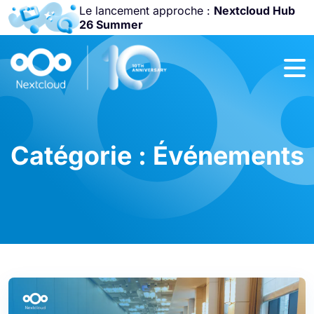
Le lancement approche :
Nextcloud Hub
26 Summer
Rejoignez-nous
à la
Community
Conference
2026
!
Catégorie :
Événements