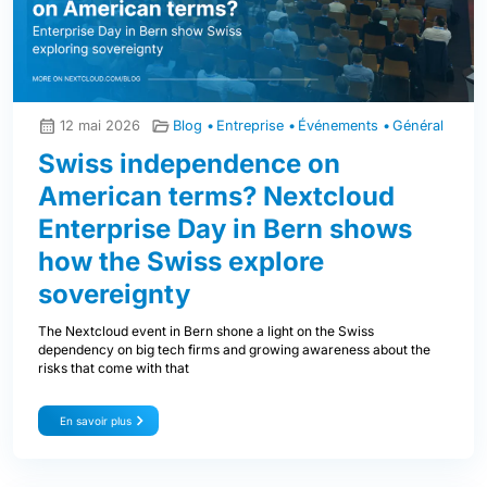
12 mai 2026
Blog
Entreprise
Événements
Général
Swiss independence on
American terms? Nextcloud
Enterprise Day in Bern shows
how the Swiss explore
sovereignty
The Nextcloud event in Bern shone a light on the Swiss
dependency on big tech firms and growing awareness about the
risks that come with that
En savoir plus