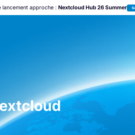
e lancement approche :
Nextcloud Hub 26 Summer
S
Rejoignez-nous à la
Community Confe
2026
!
extcloud