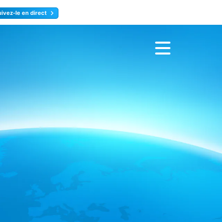
uivez-le en direct
rence
Inscrivez-vous