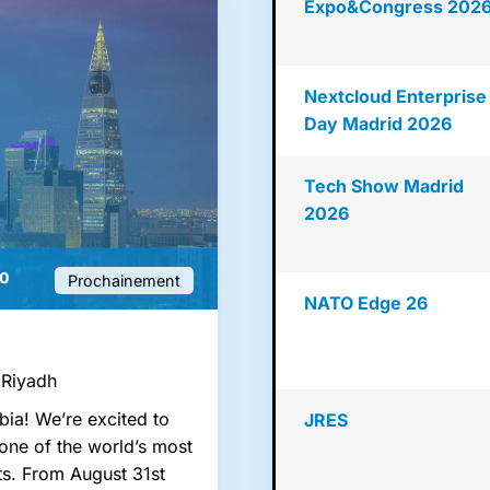
Expo&Congress 202
Nextcloud Enterprise
Day Madrid 2026
Tech Show Madrid
2026
Prochainement
NATO Edge 26
 Riyadh
bia! We’re excited to
JRES
one of the world’s most
ts. From August 31st