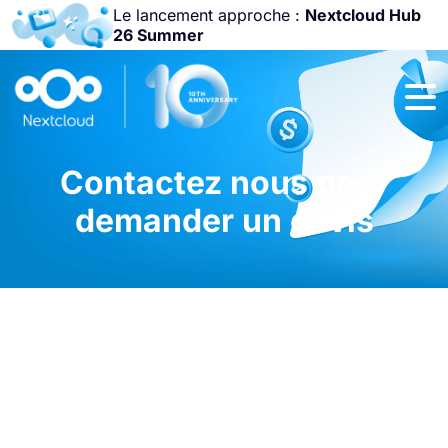
Le lancement approche :
Nextcloud Hub
26 Summer
Rejoignez-nous
à la
Community
Conference
2026
!
Contactez nous pour
demander un devis