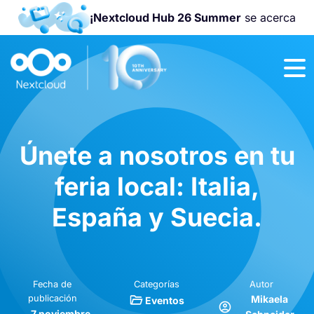
¡Nextcloud Hub 26 Summer
se acerca
¡Únete a la
Nextcloud
Community
Conference
2026
!
Únete a nosotros en tu
feria local: Italia,
España y Suecia.
Fecha de
Categorías
Autor
publicación
Mikaela
Eventos
7 noviembre