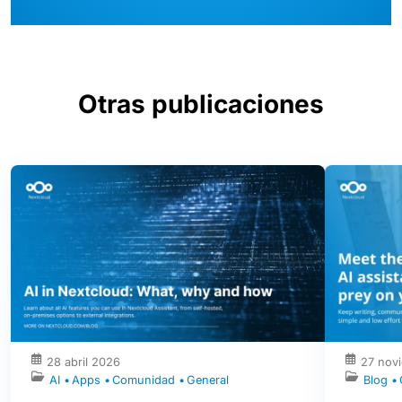
Otras publicaciones
28 abril 2026
27 nov
AI
Apps
Comunidad
General
Blog