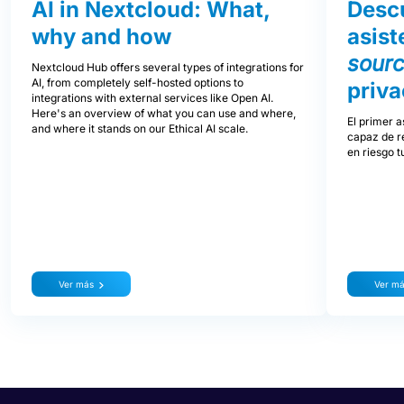
AI in Nextcloud: What,
Descu
why and how
asist
sour
Nextcloud Hub offers several types of integrations for
AI, from completely self-hosted options to
priva
integrations with external services like Open AI.
Here's an overview of what you can use and where,
El primer a
and where it stands on our Ethical AI scale.
capaz de re
en riesgo t
Ver más
Ver m