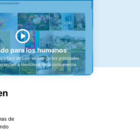
do para los humanos
z y fácil de usar es uno de los principales
erencian a Nextcloud de la competencia.
en
nas de
undo