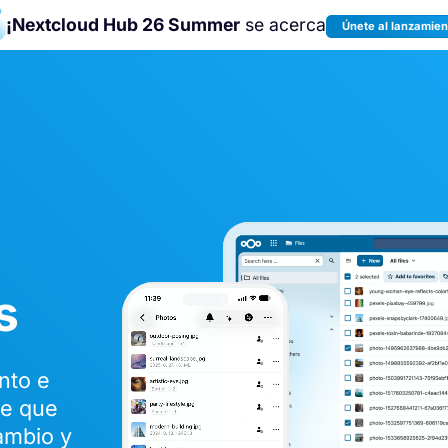
¡Nextcloud Hub 26 Summer
se acerca
Únete al lanzamien
¡Únete a la
Nextcloud Community
Conference 2026
!
s
nto e
be que
cambio y