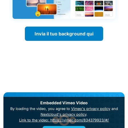
Invia il tuo background qui
Embedded Vimeo Video
By loading the video, you agree to
Vimeo's privacy policy
and
Nextcloud's privacy policy
.
Link to the video: https://vimeo.com/834379923/#/