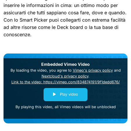
inserire le informazioni in cima: un ottimo modo per
assicurarti che tutti sappiano cosa fare, dove e quando.
Con lo Smart Picker puoi collegarti con estrema facilità
ad altre risorse come le Deck board o la tua base di
conoscenze.
Embedded Vimeo Video
By loading the video, you agree to
Vimeo's privacy policy
and
Nextcloud's privacy policy
.
Link to the video: https://vimeo.com/834874191/9f1dedd676/
Play video
By playing this video, all Vimeo videos will be unblocked