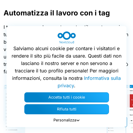
Automatizza il lavoro con i tag
I tag non sono solo uno strumento utile per trovare i
tuoi file. È possibile automatizzare una serie di azioni in
base ai tag e ad altri fattori. Ad esempio, vuoi che
Salviamo alcuni cookie per contare i visitatori e
venga inviato un messaggio di chat quando un file in
rendere il sito più facile da usare. Questi dati non
una cartella specifica viene modificato? Vuoi
lasciano il nostro server e non servono a
trasformare i file con un determinato tag in PDF? Si può
tracciare il tuo profilo personale! Per maggiori
fare!
informazioni, consulta la nostra
Informativa sulla
privacy
.
Accetta tutti i cookie
Rifiuta tutti
Personalizza