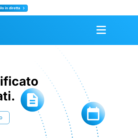
lo in diretta
y
Registrati ora
ificato
ti.
eo