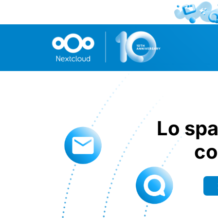
Lo spa
co