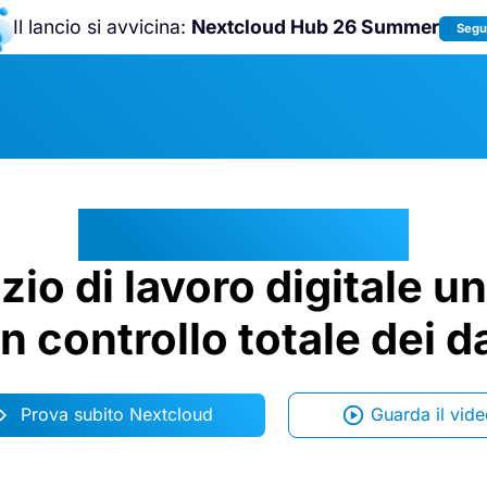
Il lancio si avvicina:
Nextcloud Hub 26 Summer
Segui
Unisciti a noi alla
Nextcloud Communit
Conference 2026
!
Nextcloud Hub:
zio di lavoro digitale un
n controllo totale dei da
Prova subito Nextcloud
Guarda il vid