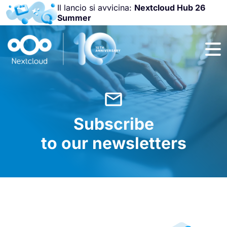
Il lancio si avvicina:
Nextcloud Hub 26
Summer
Unisciti a noi
alla
Nextcloud
Community
Conference
2026
!
Subscribe
to our newsletters