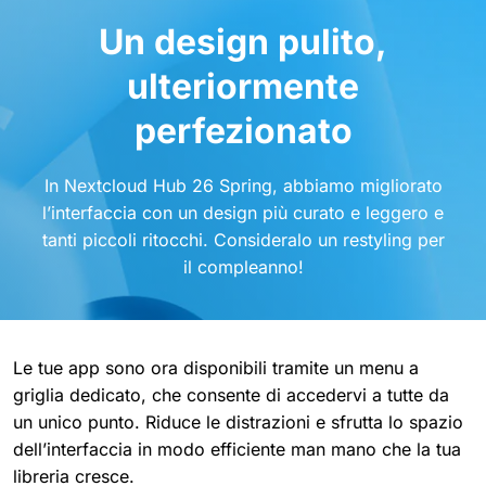
Un design pulito,
ulteriormente
perfezionato
In Nextcloud Hub 26 Spring, abbiamo migliorato
l’interfaccia con un design più curato e leggero e
tanti piccoli ritocchi. Consideralo un restyling per
il compleanno!
Le tue app sono ora disponibili tramite un menu a
griglia dedicato, che consente di accedervi a tutte da
un unico punto. Riduce le distrazioni e sfrutta lo spazio
dell’interfaccia in modo efficiente man mano che la tua
libreria cresce.