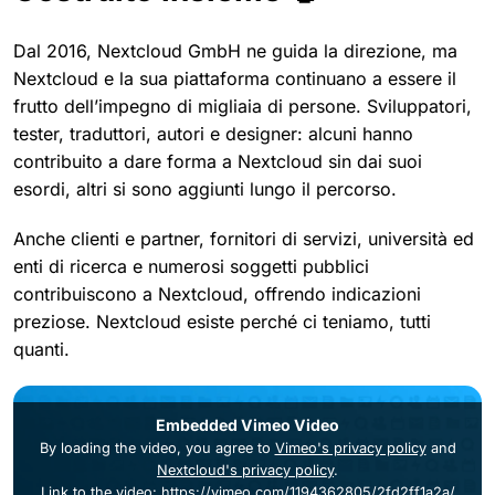
Dal 2016, Nextcloud GmbH ne guida la direzione, ma
Nextcloud e la sua piattaforma continuano a essere il
frutto dell’impegno di migliaia di persone. Sviluppatori,
tester, traduttori, autori e designer: alcuni hanno
contribuito a dare forma a Nextcloud sin dai suoi
esordi, altri si sono aggiunti lungo il percorso.
Anche clienti e partner, fornitori di servizi, università ed
enti di ricerca e numerosi soggetti pubblici
contribuiscono a Nextcloud, offrendo indicazioni
preziose. Nextcloud esiste perché ci teniamo, tutti
quanti.
Embedded Vimeo Video
By loading the video, you agree to
Vimeo's privacy policy
and
Nextcloud's privacy policy
.
Link to the video: https://vimeo.com/1194362805/2fd2ff1a2a/