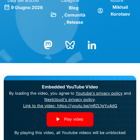
Data dell'articolo
Categorie
Autore
Mikhail
9 Giugno 2026
Blog
Korotaev
Comunità
Release
Bluesky
LinkedIn
Mastodon
Embedded YouTube Video
By loading the video, you agree to
Youtube's privacy policy
and
Nextcloud's privacy policy
.
Link to the video: https://youtu.be/mRZL1gYu4dQ
Play video
By playing this video, all Youtube videos will be unblocked