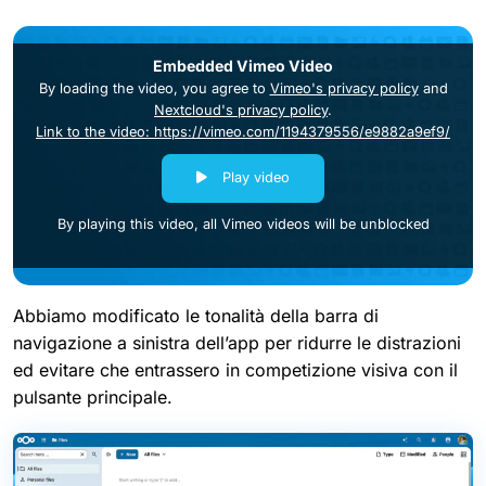
Embedded Vimeo Video
By loading the video, you agree to
Vimeo's privacy policy
and
Nextcloud's privacy policy
.
Link to the video: https://vimeo.com/1194379556/e9882a9ef9/
Play video
By playing this video, all Vimeo videos will be unblocked
Abbiamo modificato le tonalità della barra di
navigazione a sinistra dell’app per ridurre le distrazioni
ed evitare che entrassero in competizione visiva con il
pulsante principale.