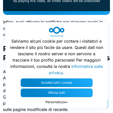
By playing this video, all Vimeo videos will be unblocked
Infine, puoi attivare le notifiche per ricevere avvisi in
caso di nuove operazioni sui dati delle tabelle o delle
viste.
Salviamo alcuni cookie per contare i visitatori e
Ricerca ottimizzata e Smark
rendere il sito più facile da usare. Questi dati non
lasciano il nostro server e non servono a
Picker in Nextcloud Collectives
tracciare il tuo profilo personale! Per maggiori
informazioni, consulta la nostra
Informativa sulla
Adesso e più facile trovare e condividere le pagine.
privacy
.
Abbiamo migliorato i risultati di ricerca rendendoli più
Accetta tutti i cookie
pertinenti grazie all’introduzione di una nuova funzione
di ricerca nel database di Nextcloud Collectives.
Rifiuta tutti
Quando utilizzi Smart Picker per condividere una
Personalizza
pagina, ti verranno proposti dei suggerimenti basati
sulle pagine modificate di recente.