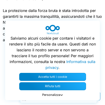
La protezione dalla forza bruta è stata introdotta per
garantirti la massima tranquillità, assicurandoti che il tuo
Nextcloud rimanga sicuro anche contro tentativi di
accesso determinati. Nextcloud Hub 10 aggiunge una
configurazione più flessibile con limiti di tentativi di
Salviamo alcuni cookie per contare i visitatori e
accesso configurabili, per bilanciare l’usabilità.
rendere il sito più facile da usare. Questi dati non
lasciano il nostro server e non servono a
tracciare il tuo profilo personale! Per maggiori
informazioni, consulta la nostra
Informativa sulla
privacy
.
Accetta tutti i cookie
Rifiuta tutti
Personalizza