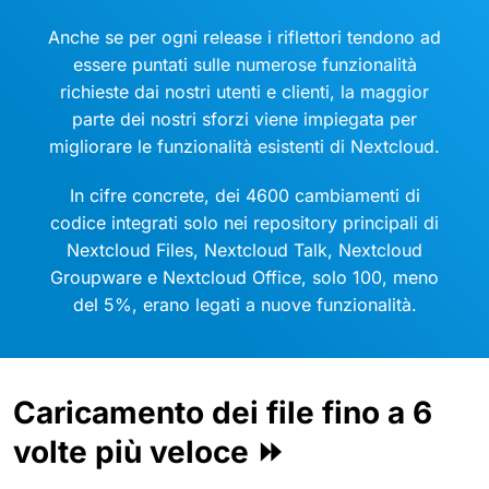
Anche se per ogni release i riflettori tendono ad
essere puntati sulle numerose funzionalità
richieste dai nostri utenti e clienti, la maggior
parte dei nostri sforzi viene impiegata per
migliorare le funzionalità esistenti di Nextcloud.
In cifre concrete, dei 4600 cambiamenti di
codice integrati solo nei repository principali di
Nextcloud Files, Nextcloud Talk, Nextcloud
Groupware e Nextcloud Office, solo 100, meno
del 5%, erano legati a nuove funzionalità.
Caricamento dei file fino a 6
volte più veloce ⏩