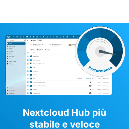
Nextcloud Hub più
stabile e veloce