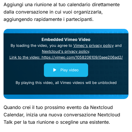
Aggiungi una riunione al tuo calendario direttamente
dalla conversazione in cui vuoi organizzarla,
aggiungendo rapidamente i partecipanti.
Embedded Vimeo Video
By loading the video, you agree to
Vimeo's privacy policy
and
Nextcloud's privacy policy
.
Link to the video: https://vimeo.com/1058206109/0aee206ad2/
Play video
By playing this video, all Vimeo videos will be unblocked
Quando crei il tuo prossimo evento da Nextcloud
Calendar, inizia una nuova conversazione Nextcloud
Talk per la tua riunione o scegline una esistente.