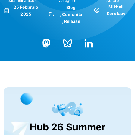
Data dell'articolo
Categorie
Autore
Mikhail
25 Febbraio
Blog
Korotaev
2025
Comunità
Release
Bluesky
LinkedIn
Mastodon
Hub 26 Summer