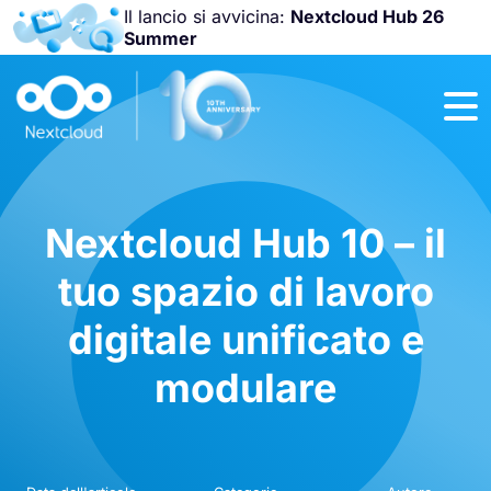
Il lancio si avvicina:
Nextcloud Hub 26
Summer
Unisciti a noi
alla
Nextcloud
Community
Conference
2026
!
Nextcloud Hub 10 – il
tuo spazio di lavoro
digitale unificato e
modulare