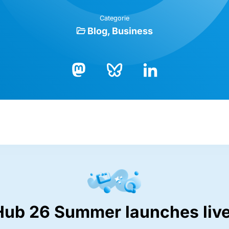
Categorie
Blog
Business
Bluesky
LinkedIn
Mastodon
Hub 26 Summer launches live