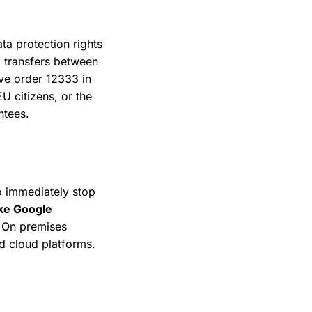
ta protection rights
a transfers between
ive order 12333 in
U citizens, or the
ntees.
o immediately stop
ike Google
On premises
d cloud platforms.