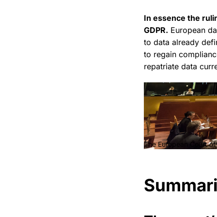
In essence the rul
GDPR.
European dat
to data already def
to regain complianc
repatriate data curr
The European Court of 
Summariz