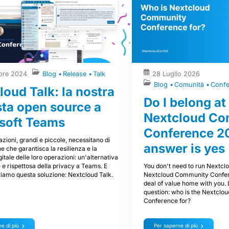
bre 2024
Blog
Release
Talk
28 Luglio 2026
Blog
Comunità
Conf
loud Talk: la nostra
Do I belong at
sta open source a
Nextcloud C
soft Teams
Conference 2
zioni, grandi e piccole, necessitano di
answer is yes
e che garantisca la resilienza e la
gitale delle loro operazioni: un'alternativa
You don't need to run Nextclo
e rispettosa della privacy a Teams. E
Nextcloud Community Confer
tiamo questa soluzione: Nextcloud Talk.
deal of value home with you. 
question: who is the Nextcl
Conference for?
e di più
Per saperne di più