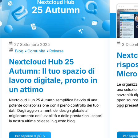
27 Settembre 2025
3 Dicem
Blog
Comunità
Release
Nextc
Nextcloud Hub 25
rispo
Autumn: Il tuo spazio di
Micro
lavoro digitale, pronto in
Le organizza
un attimo
una soluzion
sovranità di
Nextcloud Hub 25 Autumn semplifica l'avvio di una
open source 
potente collaborazione con il pieno controllo dei tuoi
oggi presen
dati. Dagli aggiornamenti del design globale al
miglioramento dell'usabilità e delle prestazioni, scopri
la nostra ultima release in questo blog.
Per saperne di più
Per sapern