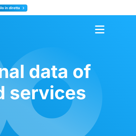
lo in diretta
y
Registrati ora
nal data of
d services