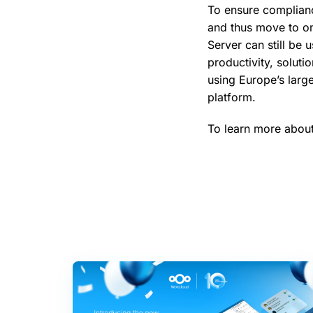
To ensure complianc
and thus move to on
Server can still be 
productivity, solut
using Europe’s larg
platform.
To learn more about