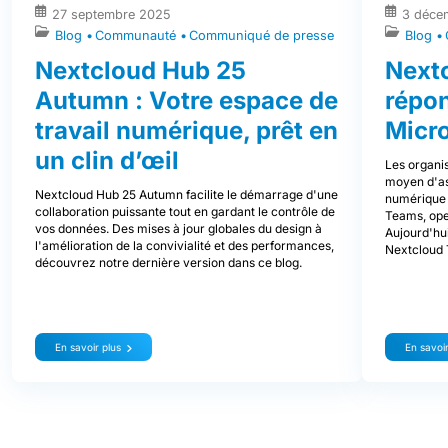
27 septembre 2025
3 déce
Blog
Communauté
Communiqué de presse
Blog
Nextcloud Hub 25
Nextc
Autumn : Votre espace de
répo
travail numérique, prêt en
Micr
un clin d’œil
Les organis
moyen d'ass
Nextcloud Hub 25 Autumn facilite le démarrage d'une
numérique d
collaboration puissante tout en gardant le contrôle de
Teams, ope
vos données. Des mises à jour globales du design à
Aujourd'hui
l'amélioration de la convivialité et des performances,
Nextcloud 
découvrez notre dernière version dans ce blog.
En savoir plus
En savoir