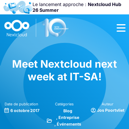
Le lancement approche :
Nextcloud Hub
26 Summer
Rejoignez-nous
à la
Community
Conference
2026
!
Meet Nextcloud next
week at IT-SA!
Date de publication
Catégories
Auteur
Jos Poortvliet
6 octobre 2017
Blog
Entreprise
Événements