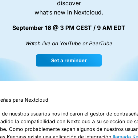
discover
what’s new in Nextcloud.
September 16 @ 3 PM CEST / 9 AM EDT
Watch live on YouTube or PeerTube
Set a reminder
señas para Nextcloud
de nuestros usuarios nos indicaron el gestor de contraseñ
adido la compatibilidad con Nextcloud a su selección de s
ube. Como probablemente sepan algunos de nuestros usuari
as Keepass existe una aplicación de integración
llamada K