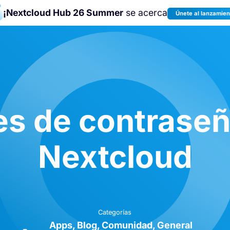
¡Nextcloud Hub 26 Summer
se acerca
Únete al lanzamien
¡Únete a la
Nextcloud Community
Conference 2026
!
es de contraseñ
Nextcloud
Categorías
Apps
Blog
Comunidad
General