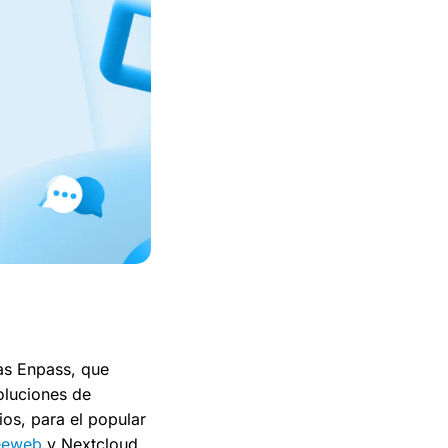
as Enpass, que
oluciones de
os, para el popular
eeweb
y Nextcloud