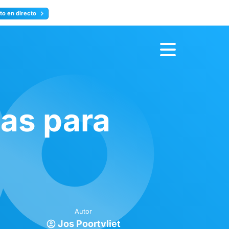
to en directo
Inscríbete ahora
as para
Autor
Jos Poortvliet