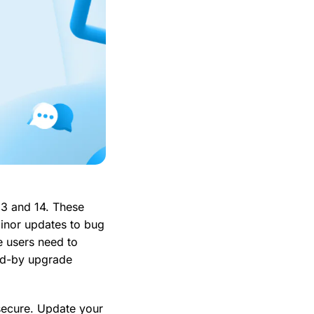
13 and 14. These
 minor updates to bug
e users need to
and-by upgrade
ecure. Update your