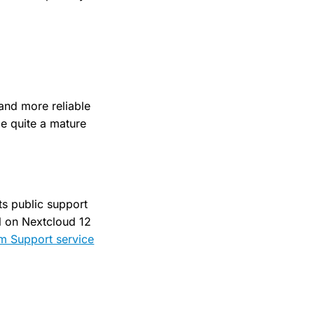
 and more reliable
e quite a mature
its public support
ll on Nextcloud 12
m Support service