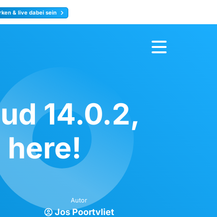
ken & live dabei sein
ty
Jetzt anmelden
ud 14.0.2,
 here!
Autor
Jos Poortvliet