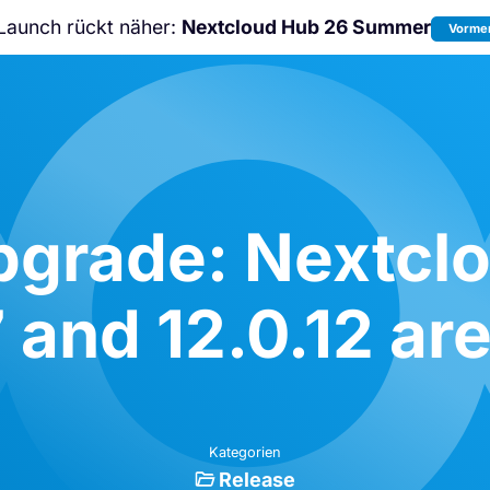
Launch rückt näher:
Nextcloud Hub 26 Summer
Vormer
Nicht verpassen:
Nextcloud Communi
Conference
2026!
pgrade: Nextclo
 and 12.0.12 are
Kategorien
Release