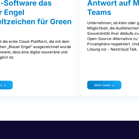
-Software das
Antwort auf M
r Engel
Teams
tzeichen für Green
Unternehmen, ob klein oder g
Möglichkeit, die Ausfallsicher
Souveränität ihrer Abläufe zu
Open-Source-Alternative zu 
t die erste Cloud-Plattform, die mit dem
Privatsphäre respektiert. Und
en „Blauer Engel“ ausgezeichnet wurde
Lösung vor - Nextcloud Talk.
weist, dass eine digital souveräne und
lich ist.
en
Mehr lesen