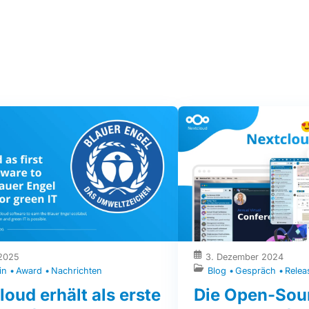
 2025
3. Dezember 2024
in
Award
Nachrichten
Blog
Gespräch
Relea
loud erhält als erste
Die Open-Sou