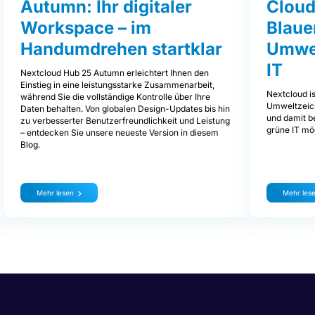
Autumn: Ihr digitaler
Cloud
Workspace – im
Blaue
Handumdrehen startklar
Umwel
IT
Nextcloud Hub 25 Autumn erleichtert Ihnen den
Einstieg in eine leistungsstarke Zusammenarbeit,
Nextcloud is
während Sie die vollständige Kontrolle über Ihre
Umweltzeich
Daten behalten. Von globalen Design-Updates bis hin
und damit be
zu verbesserter Benutzerfreundlichkeit und Leistung
grüne IT mög
– entdecken Sie unsere neueste Version in diesem
Blog.
Mehr lesen
Mehr les