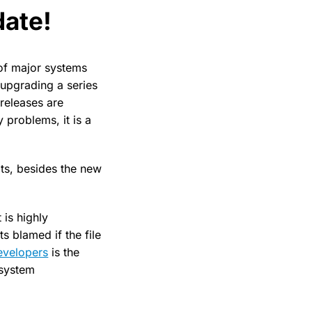
date!
 of major systems
 upgrading a series
 releases are
y problems, it is a
its, besides the new
 is highly
 blamed if the file
developers
is the
 system