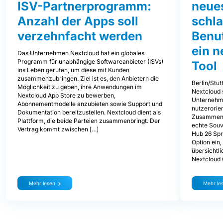
ISV-Partnerprogramm:
neues
Anzahl der Apps soll
schl
verzehnfacht werden
Benu
ein 
Das Unternehmen Nextcloud hat ein globales
Programm für unabhängige Softwareanbieter (ISVs)
Tool
ins Leben gerufen, um diese mit Kunden
zusammenzubringen. Ziel ist es, den Anbietern die
Berlin/Stut
Möglichkeit zu geben, ihre Anwendungen im
Nextcloud 
Nextcloud App Store zu bewerben,
Unternehm
Abonnementmodelle anzubieten sowie Support und
nutzerorien
Dokumentation bereitzustellen. Nextcloud dient als
Zusammenar
Plattform, die beide Parteien zusammenbringt. Der
echte Souve
Vertrag kommt zwischen […]
Hub 26 Spr
Option ein
übersichtli
Nextcloud
Mehr lesen
Mehr le