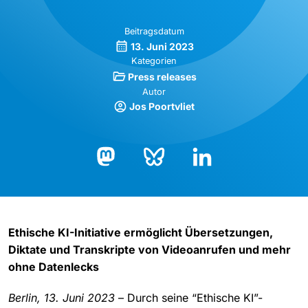
Beitragsdatum
13. Juni 2023
Kategorien
Press releases
Autor
Jos Poortvliet
Bluesky
LinkedIn
Mastodon
Ethische KI-Initiative ermöglicht Übersetzungen,
Diktate und Transkripte von Videoanrufen und mehr
ohne Datenlecks
Berlin, 13. Juni 2023
– Durch seine “Ethische KI”-