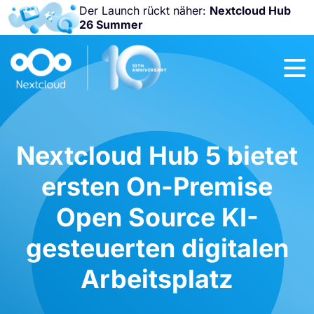
Der Launch rückt näher:
Nextcloud Hub
26 Summer
Nicht
verpassen:
Nextcloud
Community
Conference
2026!
Nextcloud Hub 5 bietet
ersten On-Premise
Open Source KI-
gesteuerten digitalen
Arbeitsplatz