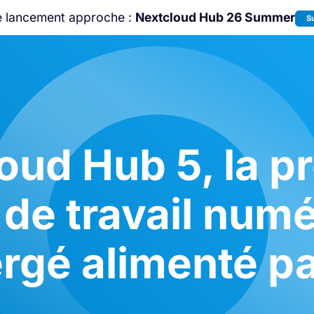
e lancement approche :
Nextcloud Hub 26 Summer
S
Rejoignez-nous à la
Community Confe
2026
!
oud Hub 5, la p
de travail num
rgé alimenté par