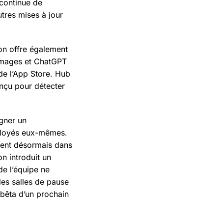
 continue de
utres mises à jour
ion offre également
’images et ChatGPT
 de l’App Store. Hub
onçu pour détecter
igner un
mployés eux-mêmes.
uvent désormais dans
on introduit un
de l’équipe ne
des salles de pause
 bêta d’un prochain