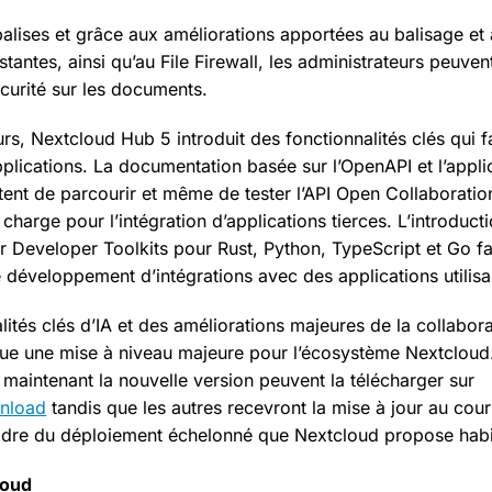
balises et grâce aux améliorations apportées au balisage et
stantes, ainsi qu’au File Firewall, les administrateurs peuv
écurité sur les documents.
s, Nextcloud Hub 5 introduit des fonctionnalités clés qui fac
lications. La documentation basée sur l’OpenAPI et l’appli
nt de parcourir et même de tester l’API Open Collaboratio
harge pour l’intégration d’applications tierces. L’introduct
Developer Toolkits pour Rust, Python, TypeScript et Go fac
 développement d’intégrations avec des applications utilisa
ités clés d’IA et des améliorations majeures de la collabora
e une mise à niveau majeure pour l’écosystème Nextcloud. L
 maintenant la nouvelle version peuvent la télécharger sur
nload
tandis que les autres recevront la mise à jour au cou
adre du déploiement échelonné que Nextcloud propose habi
loud