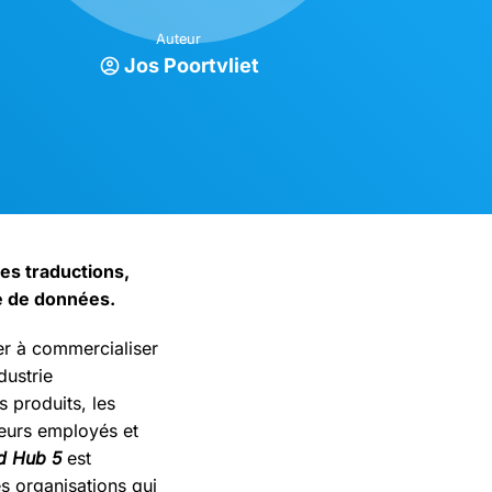
Auteur
Jos Poortvliet
 des traductions,
te de données.
ier à commercialiser
dustrie
s produits, les
leurs employés et
d Hub 5
est
s organisations qui