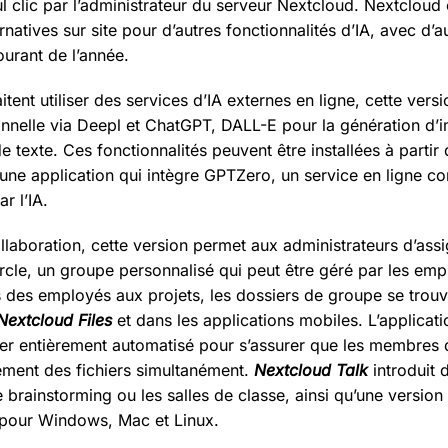
l clic par l’administrateur du serveur Nextcloud. Nextcloud
natives sur site pour d’autres fonctionnalités d’IA, avec d’a
ourant de l’année.
tent utiliser des services d’IA externes en ligne, cette vers
onnelle via Deepl et ChatGPT, DALL-E pour la génération d
e texte. Ces fonctionnalités peuvent être installées à partir
une application qui intègre GPTZero, un service en ligne c
r l’IA.
llaboration, cette version permet aux administrateurs d’ass
rcle, un groupe personnalisé qui peut être géré par les e
cès des employés aux projets, les dossiers de groupe se tro
Nextcloud Files
et dans les applications mobiles. L’applicati
hier entièrement automatisé pour s’assurer que les membres 
ement des fichiers simultanément.
Nextcloud Talk
introduit 
 brainstorming ou les salles de classe, ainsi qu’une version
 pour Windows, Mac et Linux.