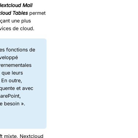
extcloud Mail
cloud
Tables
permet
açant une plus
rvices de cloud.
des fonctions de
éveloppé
uvernementales
 que leurs
 En outre,
équente et avec
harePoint,
e besoin ».
ft mixte, Nextcloud