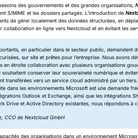
besoins des gouvernements et des grandes organisations,
N
ment S/MIME et les dossiers partagés. L’introduction de
Next
tants de gérer localement des données structurées, en dépl
r collaboration en ligne vers Nextcloud et en évitant les se
portants, en particulier dans le secteur public, demandent 
curisées, sur site et prêtes pour l’entreprise. Nous avons d
s en étroite collaboration avec plusieurs organisations go
 souhaitent conserver leur souveraineté numérique et éviter
t transférées vers un service cloud administré par un tiers.
roite dans les environnements Microsoft est une demande fr
tégrations Outlook et Exchange, ainsi que les intégrations S
 Drive et Active Directory existantes, nous répondons à c
e, CCO de Nextcloud GmbH
capacités des organisations dans un environnement Microso