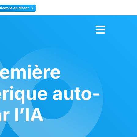
uivez-le en direct
rence
Inscrivez-vous
remière
érique auto-
 l’IA