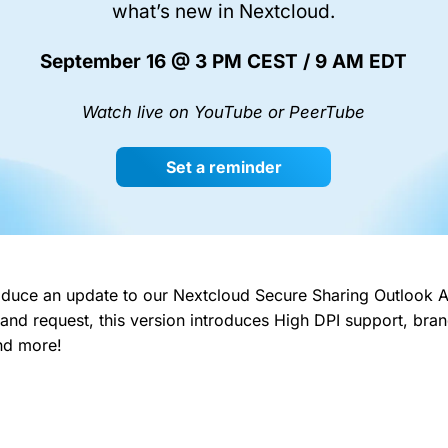
what’s new in Nextcloud.
September 16 @ 3 PM CEST / 9 AM EDT
Watch live on YouTube or PeerTube
Set a reminder
oduce an update to our Nextcloud Secure Sharing Outlook 
nd request, this version introduces High DPI support, bra
and more!