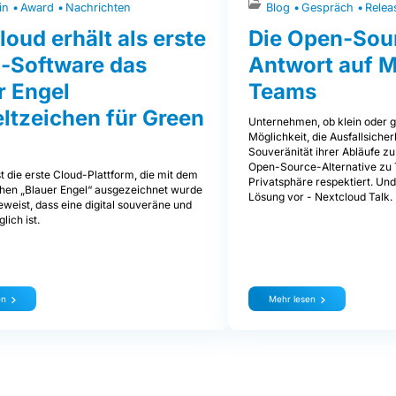
in
Award
Nachrichten
Blog
Gespräch
Relea
loud erhält als erste
Die Open-Sou
-Software das
Antwort auf M
r Engel
Teams
tzeichen für Green
Unternehmen, ob klein oder g
Möglichkeit, die Ausfallsicher
Souveränität ihrer Abläufe zu
Open-Source-Alternative zu 
t die erste Cloud-Plattform, die mit dem
Privatsphäre respektiert. Und
en „Blauer Engel“ ausgezeichnet wurde
Lösung vor - Nextcloud Talk.
weist, dass eine digital souveräne und
lich ist.
en
Mehr lesen