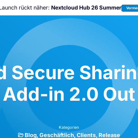
Launch rückt näher:
Nextcloud Hub 26 Summer
Vormer
Nicht verpassen:
Nextcloud Communi
Conference
2026!
d Secure Sharin
Add-in 2.0 Out
Kategorien
Blog
Geschäftlich
Clients
Release