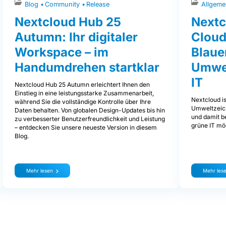
Blog
Community
Release
Allgeme
Nextcloud Hub 25
Nextc
Autumn: Ihr digitaler
Cloud
Workspace – im
Blaue
Handumdrehen startklar
Umwel
IT
Nextcloud Hub 25 Autumn erleichtert Ihnen den
Einstieg in eine leistungsstarke Zusammenarbeit,
Nextcloud is
während Sie die vollständige Kontrolle über Ihre
Umweltzeich
Daten behalten. Von globalen Design-Updates bis hin
und damit be
zu verbesserter Benutzerfreundlichkeit und Leistung
grüne IT mög
– entdecken Sie unsere neueste Version in diesem
Blog.
Mehr lesen
Mehr les