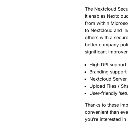
The Nextcloud Secur
It enables Nextcloud
from within Microso
to Nextcloud and ins
others with a secure
better company poli
significant improve
High DPI support
Branding support
Nextcloud Server 
Upload Files / Sha
User-friendly ’set
Thanks to these imp
convenient than ev
you’re interested i