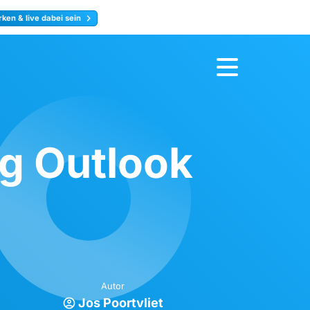
ken & live dabei sein
ty
Jetzt anmelden
g Outlook
Autor
Jos Poortvliet