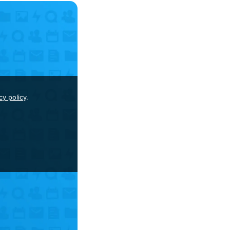
cy policy
.