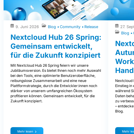
9. Juni 2026
Blog
Community
Release
27. Se
Blog
Nextcloud Hub 26 Spring:
Next
Gemeinsam entwickelt,
Autum
für die Zukunft konzipiert
Work
Mit Nextcloud Hub 26 Spring feiern wir unsere
Hand
Jubiläumsversion. Es bietet Ihnen noch mehr Auswahl
bei den Tools, eine optimierte Benutzeroberfläche,
Nextcloud 
reibungslose Zusammenarbeit und eine neue
Einstieg i
Plattformstrategie, durch die Entwickler:innen noch
während Sie
stärker von unserem umfangreichen Ökosystem
Daten beha
profitieren können. Gemeinsam entwickelt, für die
zu verbess
Zukunft konzipiert.
– entdecke
Blog.
Mehr lesen
Mehr le