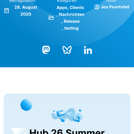
Beitragsdatum
Kategorien
Autor
Jos Poortvliet
28. August
Apps
Clients
2020
Nachrichten
Release
testing
Bluesky
LinkedIn
Mastodon
Hub 26 Summer