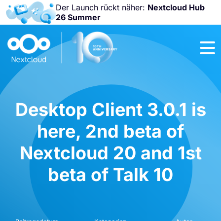
Der Launch rückt näher:
Nextcloud Hub
26 Summer
Nicht
verpassen:
Nextcloud
Community
Conference
2026!
Desktop Client 3.0.1 is
here, 2nd beta of
Nextcloud 20 and 1st
beta of Talk 10