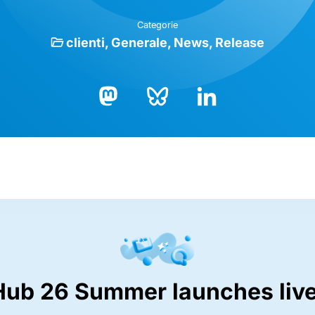
Categorie
clienti
Generale
News
Release
Bluesky
LinkedIn
Mastodon
Hub 26 Summer launches live