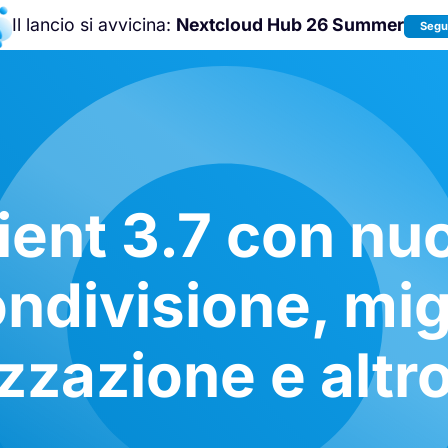
Il lancio si avvicina:
Nextcloud Hub 26 Summer
Segui
Unisciti a noi alla
Nextcloud Communit
Conference 2026
!
ient 3.7 con nuo
ondivisione, mig
zzazione e altr