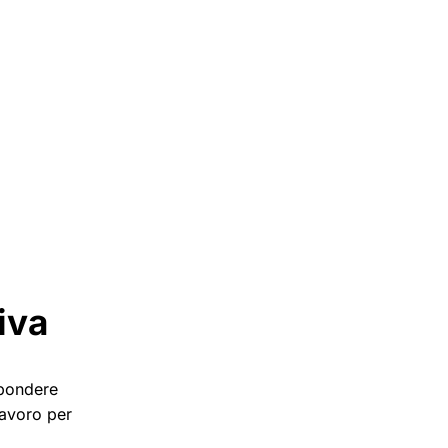
iva
spondere
lavoro per