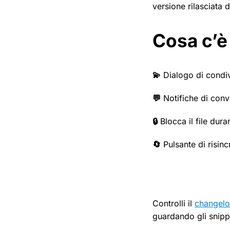
versione rilasciata 
Cosa c’è
💫
Dialogo di condivi
💬
Notifiche di conv
🔒
Blocca il file dura
🔄
Pulsante di risin
Controlli il
changelo
guardando gli snippe