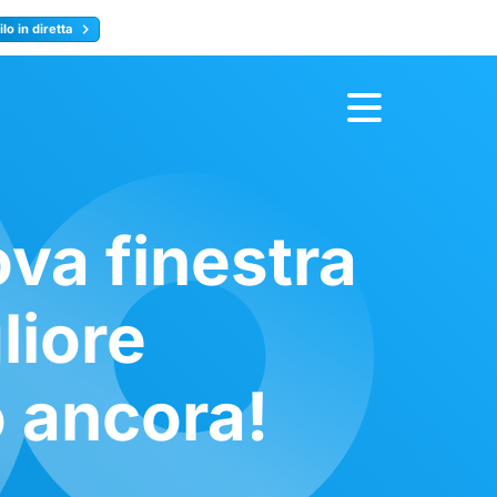
lo in diretta
y
Registrati ora
va finestra
liore
o ancora!