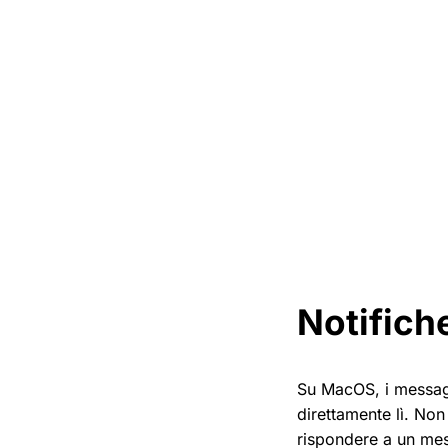
Notifich
Su MacOS, i messagg
direttamente lì. No
rispondere a un me