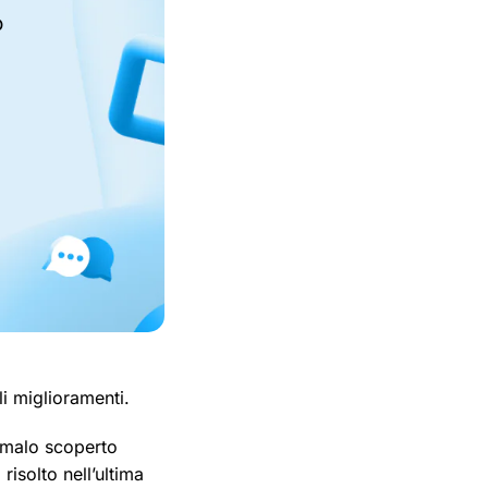
o
li miglioramenti.
nomalo scoperto
isolto nell’ultima