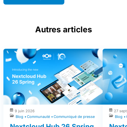
Autres articles
9 juin 2026
27 sep
Blog
Communauté
Communiqué de presse
Blog
Nextcloud Hub 26 Spring
Next