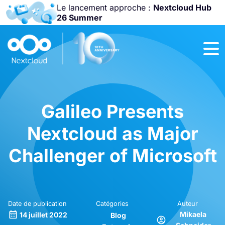
Le lancement approche :
Nextcloud Hub
26 Summer
Rejoignez-nous
à la
Community
Conference
2026
!
Galileo Presents
Nextcloud as Major
Challenger of Microsoft
Date de publication
Catégories
Auteur
Mikaela
14 juillet 2022
Blog