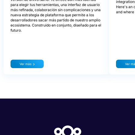
integration
para elegir tus herramientas, una interfaz de usuario
Here's an 
más refinada, colaboración sin complicaciones y una
and where i
nueva estrategia de plataforma que permite a los
desarrolladores sacar más partido de nuestro amplio
ecosistema. Construido en conjunto, diseñado para el
futuro.
Ver más
Ver m