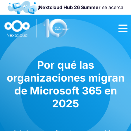
¡Nextcloud Hub 26 Summer
se acerca
¡Únete a la
Nextcloud
Community
Conference
2026
!
Por qué las
organizaciones migran
de Microsoft 365 en
2025