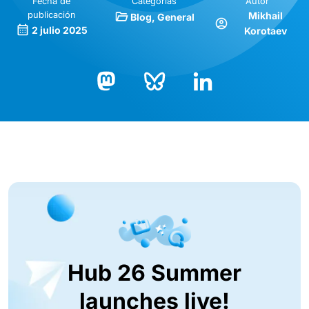
Fecha de
Categorías
Autor
publicación
Mikhail
Blog
General
2 julio 2025
Korotaev
Bluesky
LinkedIn
Mastodon
Hub 26 Summer
launches live!