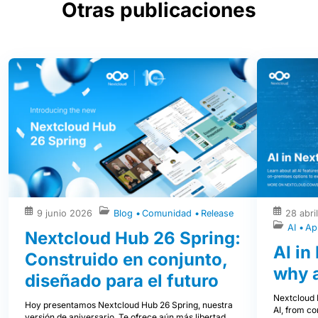
Otras publicaciones
9 junio 2026
Blog
Comunidad
Release
28 abri
AI
Ap
Nextcloud Hub 26 Spring:
AI in
Construido en conjunto,
why 
diseñado para el futuro
Nextcloud H
Hoy presentamos Nextcloud Hub 26 Spring, nuestra
AI, from co
versión de aniversario. Te ofrece aún más libertad