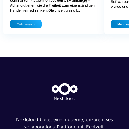
dominanten Plattformen aus den USA abhängig –
Softwareun
Abhängigkeiten, die die Freiheit zum eigenständigen
wurde und 
Handeln einschränken. Gleichzeitig sind […]
Mehr lesen
Mehr le
Nextcloud bietet eine moderne, on-premises
Kollaborations-Plattform mit Echtzeit-