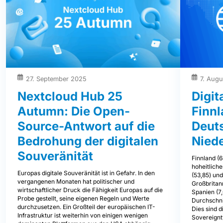
27. September 2025
7. Aug
Nextcloud Hub 25
Digit
Autumn: Die Open-
Finnl
Source-Antwort auf die
Deut
Bedrohung der digitalen
Nied
Souveränität
Finnland (6
hoheitliche
Europas digitale Souveränität ist in Gefahr. In den
(53,85) un
vergangenen Monaten hat politischer und
Großbritanni
wirtschaftlicher Druck die Fähigkeit Europas auf die
Spanien (7
Probe gestellt, seine eigenen Regeln und Werte
Durchschnit
durchzusetzen. Ein Großteil der europäischen IT-
Dies sind d
Infrastruktur ist weiterhin von einigen wenigen
Sovereignt