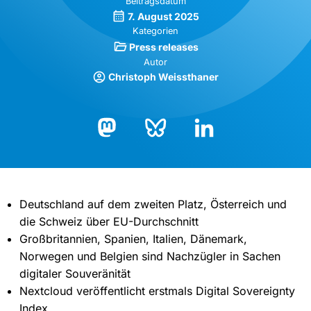
Beitragsdatum
7. August 2025
Kategorien
Press releases
Autor
Christoph Weissthaner
Bluesky
LinkedIn
Mastodon
Deutschland auf dem zweiten Platz, Österreich und
die Schweiz über EU-Durchschnitt
Großbritannien, Spanien, Italien, Dänemark,
Norwegen und Belgien sind Nachzügler in Sachen
digitaler Souveränität
Nextcloud veröffentlicht erstmals Digital Sovereignty
Index