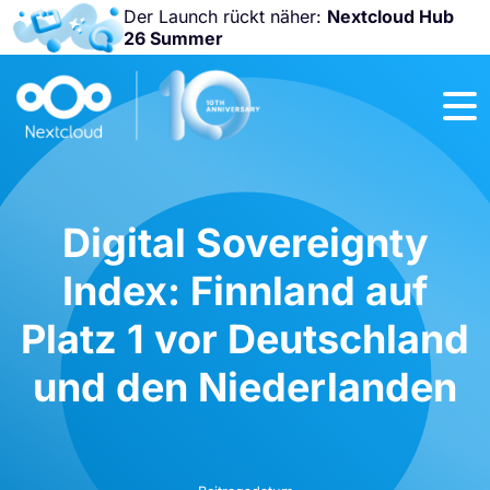
Der Launch rückt näher:
Nextcloud Hub
26 Summer
Nicht
verpassen:
Nextcloud
Community
Conference
2026!
Digital Sovereignty
Index: Finnland auf
Platz 1 vor Deutschland
und den Niederlanden