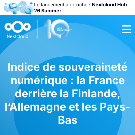
Le lancement approche :
Nextcloud Hub
26 Summer
Rejoignez-nous
à la
Community
Conference
2026
!
Indice de souveraineté
numérique : la France
derrière la Finlande,
l’Allemagne et les Pays-
Bas