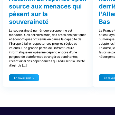
source aux menaces qui
derri
pèsent sur la
l'All
souveraineté
Bas
La souveraineté numérique européenne est
La France (
menacée. Ces derniers mois, des pressions politiques
et les Pay
et économiques ont remis en cause la capacité de
numérique. 
l’Europe à faire respecter ses propres règles et
adopté les
valeurs. Une grande partie de l’infrastructure
En outre, l
informatique européenne dépend encore d’une
favorisé pa
poignée de plateformes étrangères dominantes,
hébergement
créant ainsi des dépendances qui réduisent la liberté
d’agir de […]
En savoir plus
En savoir