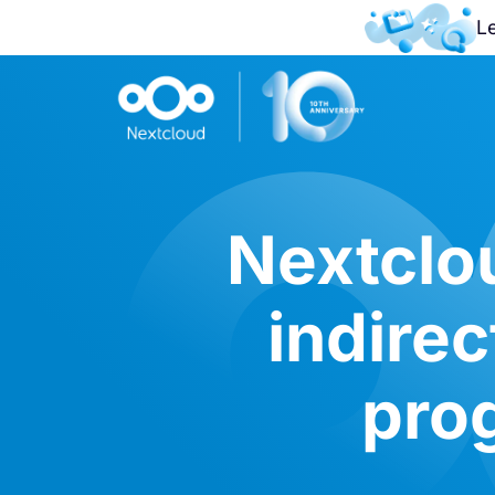
L
Nextclou
indire
pro