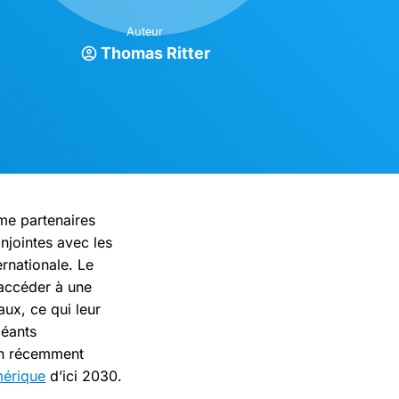
Auteur
Thomas Ritter
me partenaires
njointes avec les
ernationale. Le
’accéder à une
ux, ce qui leur
géants
lan récemment
mérique
d’ici 2030.