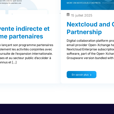
15 juillet 2025
Nextcloud and
vente indirecte et
Partnership
me partenaires
Digital collaboration platform pr
en lançant son programme partenaires
email provider Open-Xchange hav
ement les activités conjointes avec
Nextcloud Enterprise subscripti
oursuite de l’expansion internationale.
software, part of the Open-Xchan
s et au secteur public d’accéder à
Groupware version bundled with 
onnus et […]
En savoir plus