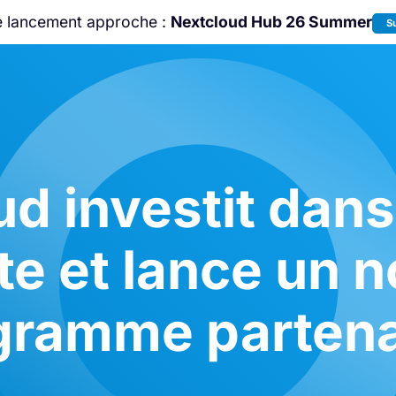
e lancement approche :
Nextcloud Hub 26 Summer
S
Rejoignez-nous à la
Community Confe
2026
!
d investit dans
cte et lance un 
gramme partena