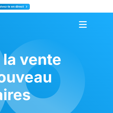
uivez-le en direct
rence
Inscrivez-vous
 la vente
nouveau
ires