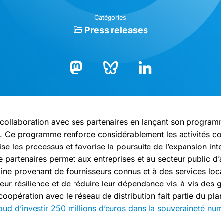
Catégories
Press releases
Bluesky
LinkedIn
Mastodon
collaboration avec ses partenaires en lançant son program
 Ce programme renforce considérablement les activités co
lise les processus et favorise la poursuite de l’expansion int
artenaires permet aux entreprises et au secteur public d
ine provenant de fournisseurs connus et à des services loca
eur résilience et de réduire leur dépendance vis-à-vis des 
coopération avec le réseau de distribution fait partie du p
oud d’investir 250 millions d’euros dans la souveraineté nu