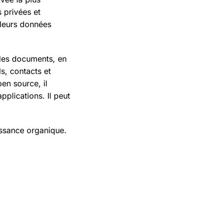
s privées et
 leurs données
 des documents, en
s, contacts et
pen source, il
pplications. Il peut
issance organique.