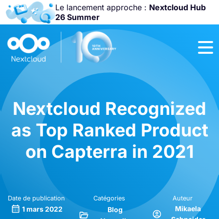
Le lancement approche :
Nextcloud Hub
26 Summer
Rejoignez-nous
à la
Community
Conference
2026
!
Nextcloud Recognized
as Top Ranked Product
on Capterra in 2021
Date de publication
Catégories
Auteur
Mikaela
1 mars 2022
Blog