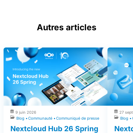
Autres articles
9 juin 2026
27 sep
Blog
Communauté
Communiqué de presse
Blog
Nextcloud Hub 26 Spring
Next