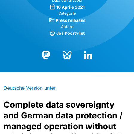
Data dell'articolo
16 Aprile 2021
Categorie
Press releases
Autore
Jos Poortvliet
Bluesky
LinkedIn
Mastodon
Deutsche Version unter
Complete data sovereignty
and German data protection /
managed operation without