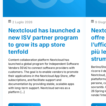
2 Luglio 2026
9 Giug
Nextcloud has launched a
Next
new ISV partner program
offre
to grow its app store
l’uff
tenfold
più l
stru
Content collaboration platform Nextcloud has
launched a global program for Independent Software
Berlino/St
Vendors (ISVs) to connect software providers with
ricorre il 
customers. The goal is to enable vendors to promote
Nextcloud, 
their applications in the Nextcloud App Store, offer
piattaforma
subscriptions, and facilitate support and
persone, ca
documentation by providing stable, scalable apps
sovranità.
with long-term support. Nextcloud serves as a
26 Spring i
platform […]
rende l’int