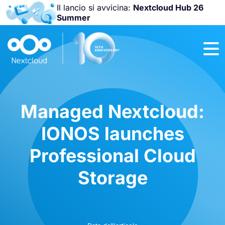
Il lancio si avvicina:
Nextcloud Hub 26
Summer
Unisciti a noi
alla
Nextcloud
Community
Conference
2026
!
Managed Nextcloud:
IONOS launches
Professional Cloud
Storage