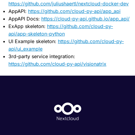
https://github.com/juliushaertl/nextcloud-docker-dev
AppAPI:
https://github.com/cloud-py-api/app_api
AppAPI Docs:
https://cloud-py-api.github.io/app_api/
ExApp skeleton:
https://github.com/cloud-py-
api/app-skeleton-python
UI Example skeleton:
https://github.com/cloud-py-
api/ui_example
3rd-party service integration:
https://github.com/cloud-py-api/visionatrix