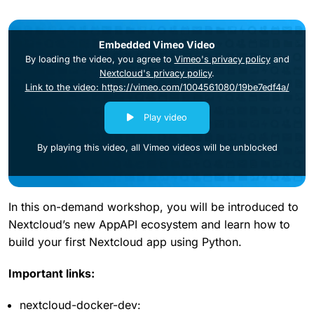
Embedded Vimeo Video
By loading the video, you agree to
Vimeo's privacy policy
and
Nextcloud's privacy policy
.
Link to the video: https://vimeo.com/1004561080/19be7edf4a/
Play video
By playing this video, all Vimeo videos will be unblocked
In this on-demand workshop, you will be introduced to
Nextcloud’s new AppAPI ecosystem and learn how to
build your first Nextcloud app using Python.
Important links:
nextcloud-docker-dev: