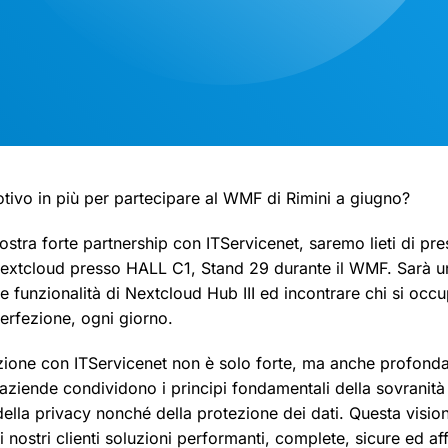
tivo in più per partecipare al WMF di Rimini a giugno?
nostra forte partnership con ITServicenet, saremo lieti di pre
Nextcloud presso HALL C1, Stand 29 durante il WMF. Sarà u
me funzionalità di Nextcloud Hub III ed incontrare chi si occ
perfezione, ogni giorno.
zione con ITServicenet non è solo forte, ma anche profond
aziende condividono i principi fondamentali della sovranità 
ella privacy nonché della protezione dei dati. Questa visio
i nostri clienti soluzioni performanti, complete, sicure ed aff