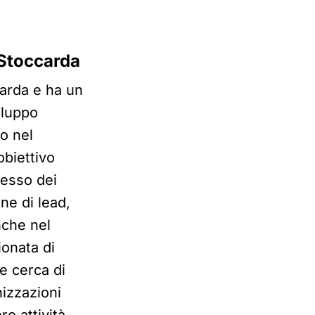
 Stoccarda
carda e ha un
iluppo
to nel
obiettivo
cesso dei
one di lead,
che nel
onata di
e cerca di
nizzazioni