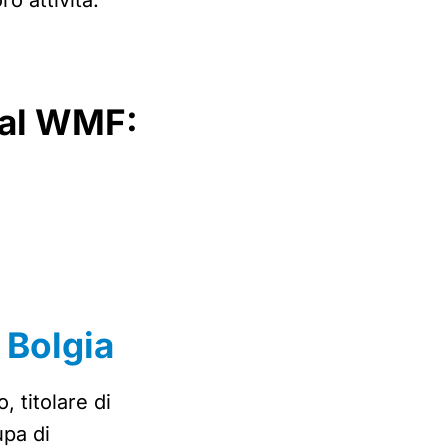
ro attività.
 al WMF:
 Bolgia
, titolare di
upa di