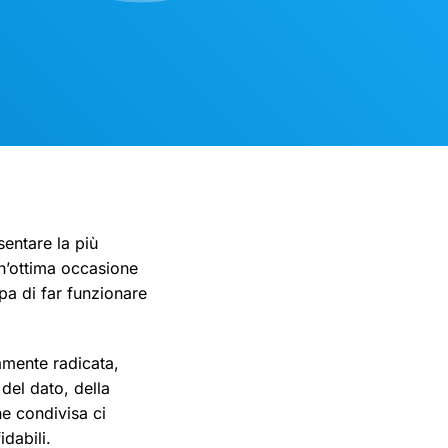
sentare la più
n’ottima occasione
upa di far funzionare
amente radicata,
del dato, della
ne condivisa ci
idabili.