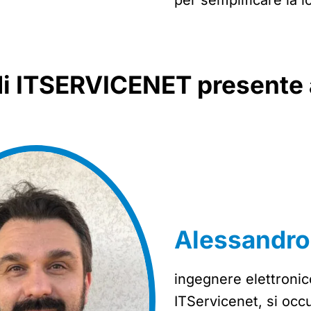
per semplificare la lo
 di ITSERVICENET presente
Alessandro
ingegnere elettronico
ITServicenet, si occ