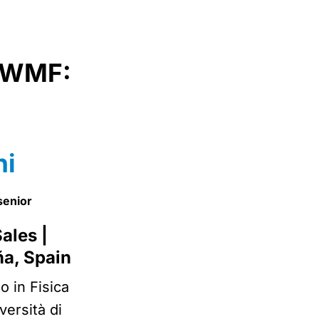
l WMF:
ni
senior
ales |
ña, Spain
o in Fisica
versità di