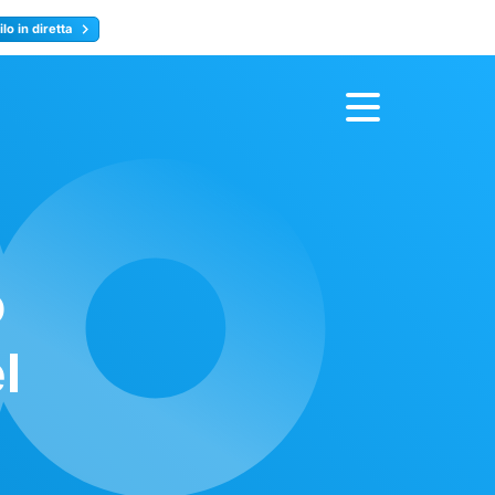
lo in diretta
y
Registrati ora
o
l