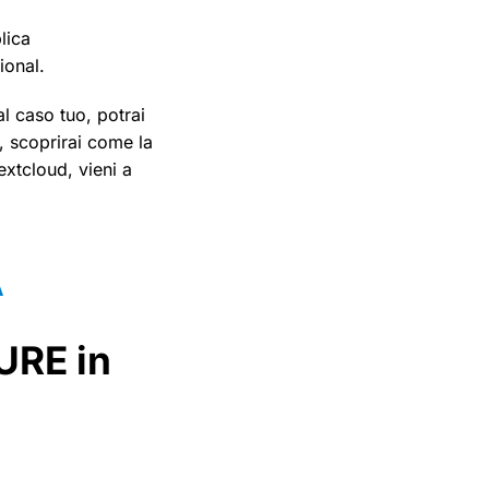
lica
ional.
l caso tuo, potrai
, scoprirai come la
extcloud, vieni a
A
URE in