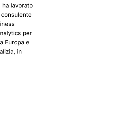
ro ha lavorato
 consulente
siness
nalytics per
ta Europa e
alizia, in