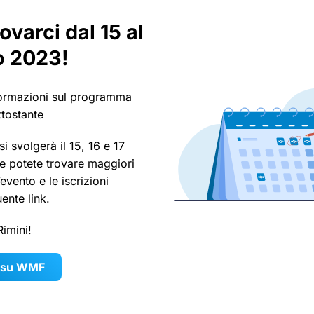
rovarci dal 15 al
o 2023!
formazioni sul programma
ttostante
 svolgerà il 15, 16 e 17
 e potete trovare maggiori
’evento e le iscrizioni
uente link.
Rimini!
i su WMF