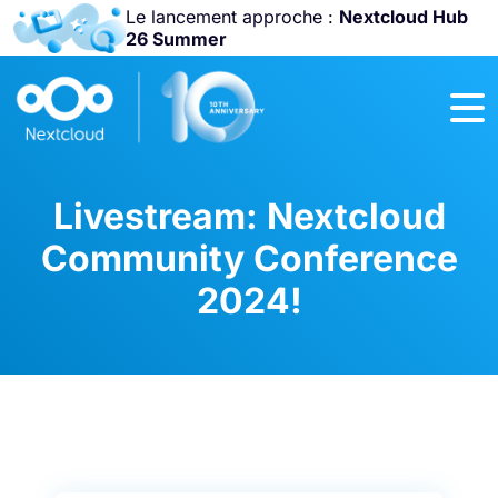
Le lancement approche :
Nextcloud Hub
26 Summer
Rejoignez-nous
à la
Community
Conference
2026
!
Livestream: Nextcloud
Community Conference
2024!