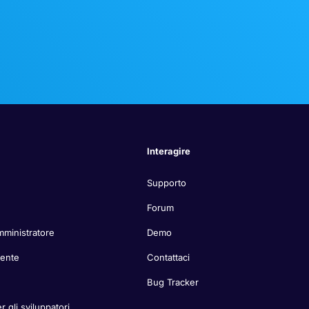
Interagire
Supporto
Forum
mministratore
Demo
tente
Contattaci
Bug Tracker
r gli sviluppatori