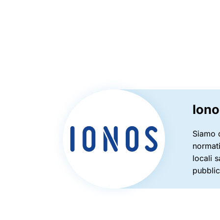
Iono
Siamo o
normati
locali 
pubblic