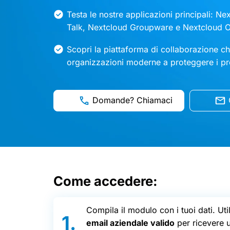
Testa le nostre applicazioni principali: Ne
Talk, Nextcloud Groupware e Nextcloud O
Scopri la piattaforma di collaborazione che
organizzazioni moderne a proteggere i pro
Domande? Chiamaci
Come accedere:
Compila il modulo con i tuoi dati. Ut
email aziendale valido
per ricevere u