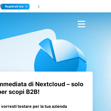
›
!
Il lanc
Registrati ora
immediata di Nextcloud – solo
per scopi B2B!
 vorresti testare per la tua azienda