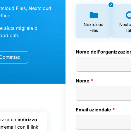
xtcloud Files, Nextcloud
ffice.
Nextcloud
Nextc
 aiuta migliaia di
Files
Ta
pri dati.
Nome dell'organizzazi
Contattaci
Nome
*
Email aziendale
*
ilizza un
indirizzo
n’email con il link