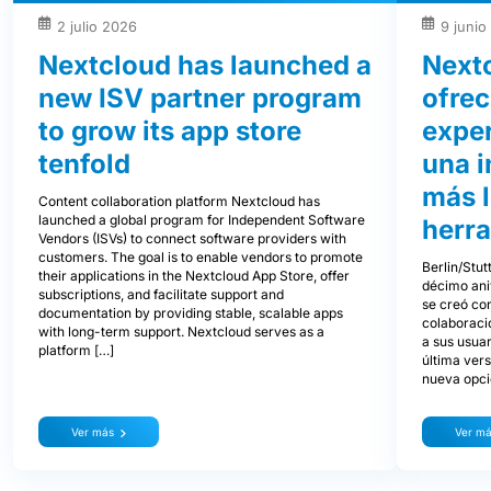
2 julio 2026
9 junio
Nextcloud has launched a
Next
new ISV partner program
ofre
to grow its app store
exper
tenfold
una i
más l
Content collaboration platform Nextcloud has
launched a global program for Independent Software
herra
Vendors (ISVs) to connect software providers with
customers. The goal is to enable vendors to promote
Berlin/Stut
their applications in the Nextcloud App Store, offer
décimo ani
subscriptions, and facilitate support and
se creó con
documentation by providing stable, scalable apps
colaboraci
with long-term support. Nextcloud serves as a
a sus usua
platform […]
última ver
nueva opció
Ver más
Ver m