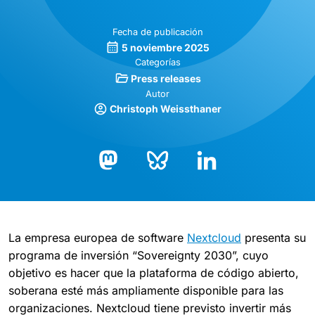
Fecha de publicación
5 noviembre 2025
Categorías
Press releases
Autor
Christoph Weissthaner
Bluesky
LinkedIn
Mastodon
La empresa europea de software
Nextcloud
presenta su
programa de inversión “Sovereignty 2030”, cuyo
objetivo es hacer que la plataforma de código abierto,
soberana esté más ampliamente disponible para las
organizaciones. Nextcloud tiene previsto invertir más