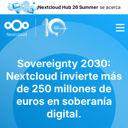
¡Nextcloud Hub 26 Summer
se acerca
¡Únete a la
Nextcloud
Community
Conference
2026
!
Sovereignty 2030:
Nextcloud invierte más
de 250 millones de
euros en soberanía
digital.