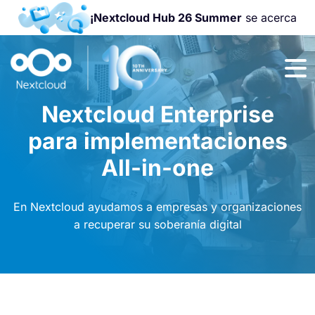
¡Nextcloud Hub 26 Summer
se acerca
¡Únete a la
Nextcloud
Community
Nextcloud Enterprise
Conference
2026
!
para implementaciones
All-in-one
En Nextcloud ayudamos a empresas y organizaciones
a recuperar su soberanía digital