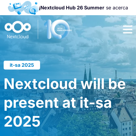
¡Nextcloud Hub 26 Summer
se acerca
¡Únete a la
Nextcloud
Community
Conference
2026
!
it-sa 2025
Nextcloud will be
present at it-sa
2025