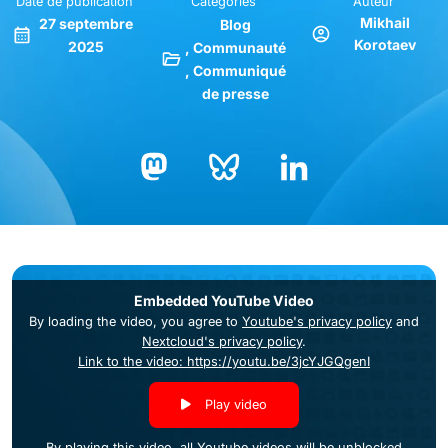
Date de publication
Catégories
Auteur
Mikhail
27 septembre
Blog
Korotaev
2025
Communauté
Communiqué
de presse
Bluesky
LinkedIn
Mastodon
Embedded YouTube Video
By loading the video, you agree to
Youtube's privacy policy
and
Nextcloud's privacy policy
.
Link to the video: https://youtu.be/3jcYJGQgenI
Play video
By playing this video, all Youtube videos will be unblocked