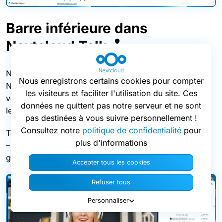
Barre inférieure dans
Nextcloud Talk 🕹️
Nous avons redessiné l’interface d’appel dans
Nous enregistrons certains cookies pour compter
Nextcloud Talk en déplaçant les commandes d’appel
les visiteurs et faciliter l'utilisation du site. Ces
vers la barre inférieure. Changer de fond d’écran ou
données ne quittent pas notre serveur et ne sont
lever la main n’est plus qu’à un clic.
pas destinées à vous suivre personnellement !
Consultez notre
politique de confidentialité
pour
Talk a bénéficié d’un travail de conception plus poussé
plus d'informations
– sur la page d’accueil, ainsi que dans la barre latérale
gauche.
Accepter tous les cookies
Refuser tous
Personnaliser