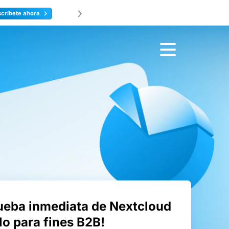
›
¡Nextc
scríbete ahora
ueba inmediata de Nextcloud
ólo para fines B2B!