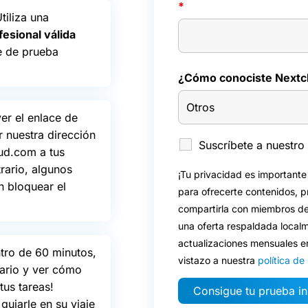
*
tiliza una
fesional válida
e de prueba
¿Cómo conociste Nextc
er el enlace de
 nuestra dirección
Suscríbete a nuestro 
ud.com a tus
trario, algunos
¡Tu privacidad es importante
n bloquear el
para ofrecerte contenidos, p
compartirla con miembros de
una oferta respaldada local
actualizaciones mensuales e
tro de 60 minutos,
vistazo a nuestra
política de
uario y ver cómo
tus tareas!
uiarle en su viaje