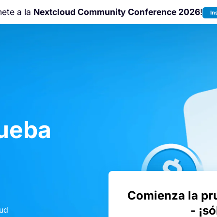
nete a la
Nextcloud Community Conference 2026
!
In
rueba
Comienza la pr
- ¡s
oud