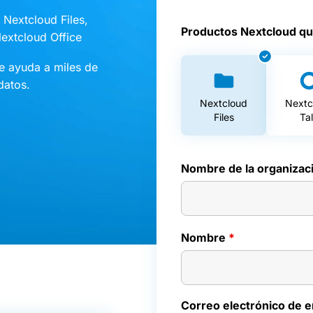
 Nextcloud Files,
Productos Nextcloud qu
extcloud Office
e ayuda a miles de
datos.
Nextcloud
Nextc
Files
Ta
Nombre de la organizac
Nombre
*
Correo electrónico de 