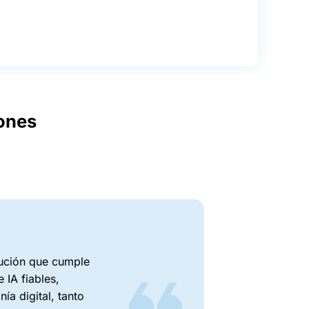
iones
lución que cumple
 IA fiables,
ía digital, tanto