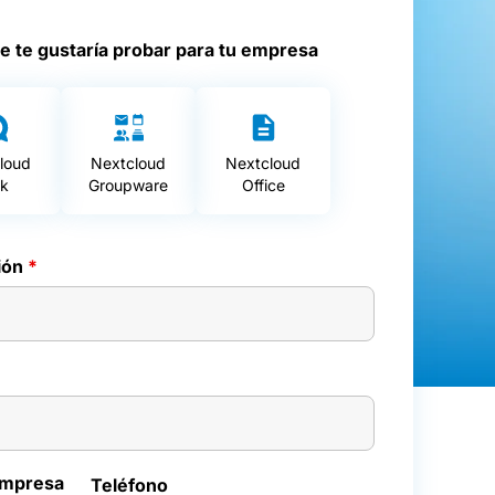
e te gustaría probar para tu empresa
loud
Nextcloud
Nextcloud
lk
Groupware
Office
ión
*
empresa
Teléfono