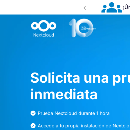
‹
¡Ú
al lanzamiento en directo
Solicita una p
inmediata
Prueba Nextcloud durante 1 hora
Accede a tu propia instalación de Nextcl