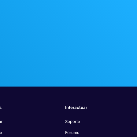
s
Interactuar
ar
Soporte
re
Forums