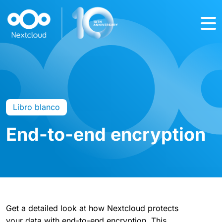
Libro blanco
End-to-end encryption
Get a detailed look at how Nextcloud protects
your data with end-to-end encryption. This